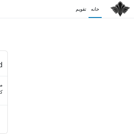
رش به محتوای اصلی
خانه
تقویم
d
مه
کا