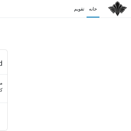
رش به محتوای اصلی
خانه
تقویم
d
مه
کا