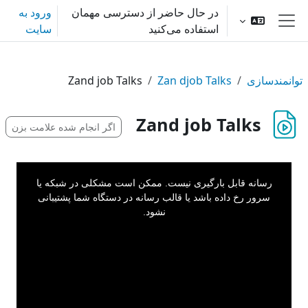
رش به محتوای اصلی
در حال حاضر از دسترسی مهمان
ورود به
استفاده می‌کنید
سایت
پنل کناری
توانمندسازی
Zan djob Talks
Zand job Talks
Zand job Talks
اگر انجام شده علامت بزن
This
is
a
رسانه قابل بارگیری نیست. ممکن است مشکلی در شبکه یا
modal
window.
سرور رخ داده باشد یا قالب رسانه در دستگاه شما پشتیبانی
نشود.