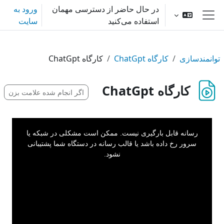
رش به محتوای اصلی
در حال حاضر از دسترسی مهمان
ورود به
استفاده می‌کنید
سایت
پنل کناری
توانمندسازی
کارگاه ChatGpt
کارگاه ChatGpt
کارگاه ChatGpt
اگر انجام شده علامت بزن
This
is
a
رسانه قابل بارگیری نیست. ممکن است مشکلی در شبکه یا
modal
window.
سرور رخ داده باشد یا قالب رسانه در دستگاه شما پشتیبانی
نشود.