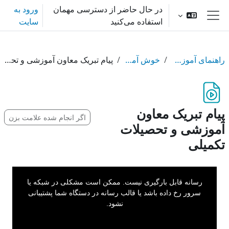
رش به محتوای اصلی
در حال حاضر از دسترسی مهمان
ورود به
استفاده می‌کنید
سایت
پنل کناری
راهنمای آموزشی همه
خوش آمد گویی
پیام تبریک معاون آموزشی و تحصیلات تکمیلی
پیام تبریک معاون
اگر انجام شده علامت بزن
آموزشی و تحصیلات
تکمیلی
This
is
a
رسانه قابل بارگیری نیست. ممکن است مشکلی در شبکه یا
modal
window.
سرور رخ داده باشد یا قالب رسانه در دستگاه شما پشتیبانی
نشود.