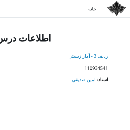
رش به محتوای اصلی
خانه
اطلاعات درس
ردیف 3 - آمار زيستي
110934541
استاد:
امين صديقي