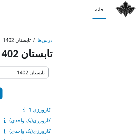
رش به محتوای اصلی
خانه
درس‌ها
تابستان 1402
تابستان 1402
طبقه‌های درسی
کارورزي 1
كارورزي(يک واحدي)
كارورزي(يک واحدي)