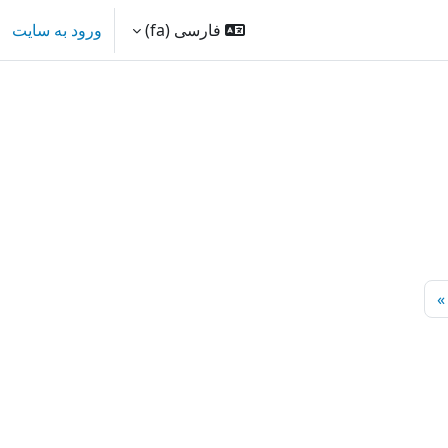
فارسی ‎(fa)‎
ورود به سایت
بین درس‌ها
و بین درس‌ها
 14
صفحه بعد
»