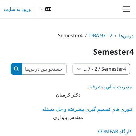
رش به محتوای اصلی
ورود به سایت
پنل کناری
درس‌ها
DBA 97 - 2
Semester4
Semester4
جستجو بین 
طبقه‌های درسی
جستجو بی
مديريت مالي پيشرفته
دکتر کرمیان
تئوري هاي تصميم گيري پيشرفته و حل مسئله
مهندس پایداری
کارگاه COMFAR