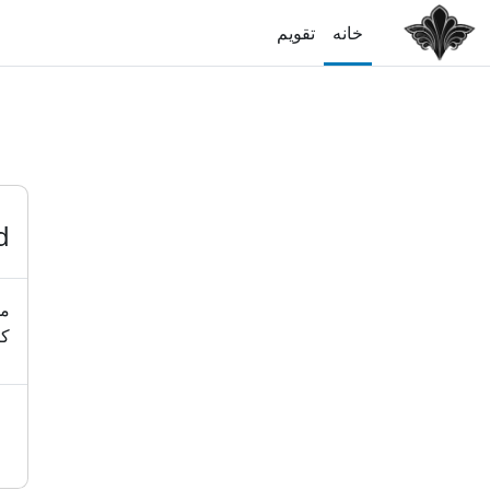
رش به محتوای اصلی
خانه
تقویم
d
مه
کا