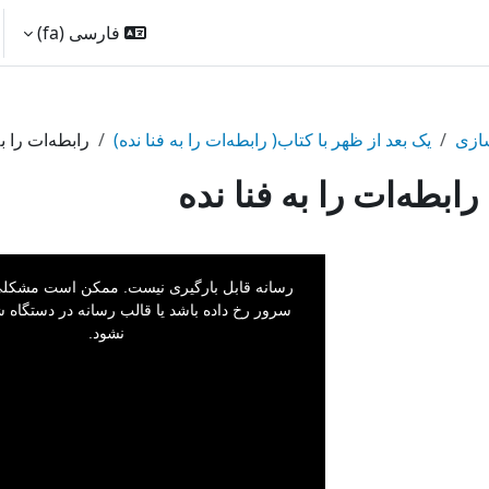
فارسی ‎(fa)‎
سازی
یک بعد از ظهر با کتاب( رابطه‌ات را به فنا نده)
رابطه‌ات را به
رابطه‌ات را به فنا نده
This
is
a
رسانه قابل بارگیری نیست. ممکن است مشکلی 
modal
window.
سرور رخ داده باشد یا قالب رسانه در دستگاه ش
نشود.